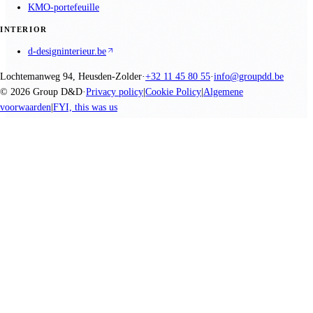
KMO-portefeuille
INTERIOR
d-designinterieur.be
Lochtemanweg 94, Heusden-Zolder
·
+32 11 45 80 55
·
info@groupdd.be
©
2026
Group D&D
·
Privacy policy
|
Cookie Policy
|
Algemene
voorwaarden
|
FYI, this was us
We promise nothing, you create everything.