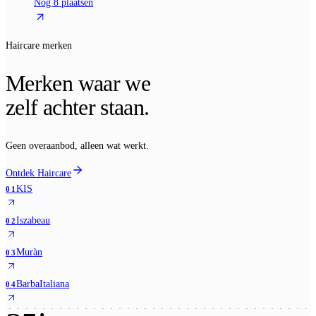
Nog 8 plaatsen
Haircare merken
Merken waar we
zelf achter staan.
Geen overaanbod, alleen wat werkt.
Ontdek Haircare
KIS
01
Iszabeau
02
Muràn
03
BarbaItaliana
04