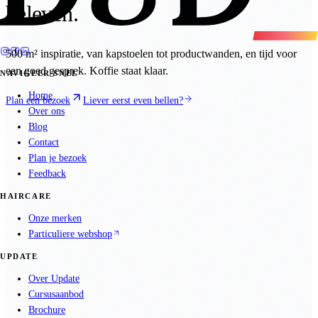
beleven.
500 m² inspiratie, van kapstoelen tot productwanden, en tijd voor
een goed gesprek. Koffie staat klaar.
NAVIGEER SNEL
Home
Plan een bezoek
Liever eerst even bellen?
Over ons
Blog
Contact
Plan je bezoek
Feedback
HAIRCARE
Onze merken
Particuliere webshop
UPDATE
Over Update
Cursusaanbod
Brochure