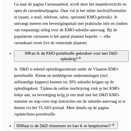
Ga naar de pagina Cursusaanbod, scroll door het maandoverzicht en
open de cursusdetailpagina. Daar vul je het inline inschrijfformulier
in (naam, e-mail, telefoon, salon, optioneel KMO-gebruik). Je
ontvangt meteen een bevestigingsmail met praktische info en (indien
van toepassing) uitleg over de KMO-subsidie-aanvraag. Bij de
populairste cursussen is het aantal plaatsen beperkt — elke
cursuskaart toont live de resterende plaatsen.
04
Kan ik de KMO-portefeuille gebruiken voor een D&D-
opleiding?
Ja. D&D is erkend opleidingscentrum onder de Vlaamse KMO-
portefeuille. Kleine en middelgrote ondernemingen (incl.
zelfstandige kappers) kunnen tot 30% subsidie krijgen op de
opleidingskost. Tijdens de online inschrijving vink je het KMO-
hokje aan; na bevestiging krijg je een mail met het D&D KMO-
nummer en stap-voor-stap instructies om de subsidie-aanvraag in te
dienen via het VLAIO-portaal. Meer details op de pagina
/update/kmo-portefeuille.
05
Waar is de D&D showroom en kan ik er langskomen?