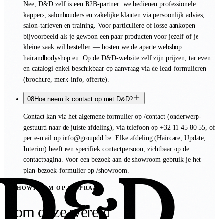
Nee, D&D zelf is een B2B-partner: we bedienen professionele
kappers, salonhouders en zakelijke klanten via persoonlijk advies,
salon-tarieven en training. Voor particuliere of losse aankopen —
bijvoorbeeld als je gewoon een paar producten voor jezelf of je
kleine zaak wil bestellen — hosten we de aparte webshop
hairandbodyshop.eu. Op de D&D-website zelf zijn prijzen, tarieven
en catalogi enkel beschikbaar op aanvraag via de lead-formulieren
(brochure, merk-info, offerte).
08
Hoe neem ik contact op met D&D?
Contact kan via het algemene formulier op /contact (onderwerp-
gestuurd naar de juiste afdeling), via telefoon op +32 11 45 80 55, of
per e-mail op info@groupdd.be. Elke afdeling (Haircare, Update,
Interior) heeft een specifiek contactpersoon, zichtbaar op de
contactpagina. Voor een bezoek aan de showroom gebruik je het
plan-bezoek-formulier op /showroom.
SHOWROOM OP AFSPRAAK
Kom onze wereld