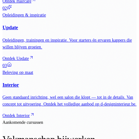
Ontdek
Haircare
0
2
Opleidingen & inspiratie
Update
Opleidingen, trainingen en inspiratie. Voor starters én ervaren kappers die
willen blijven groeien.
Ontdek
Update
0
3
Beleving op maat
Interior
Geen standaard inrichting, wel een salon die klopt — tot in de details. Van
concept tot uitvoering. Ontdek het volledige aanbod op d-designinterieur.be.
Ontdek
Interior
Aankomende cursussen