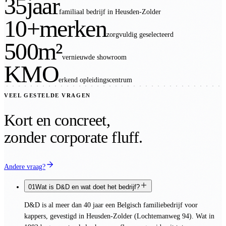
35
jaar
familiaal bedrijf in Heusden-Zolder
10+
merken
zorgvuldig geselecteerd
500
m²
vernieuwde showroom
KMO
erkend opleidingscentrum
VEEL GESTELDE VRAGEN
Kort en concreet,
zonder corporate fluff.
Andere vraag?
01
Wat is D&D en wat doet het bedrijf?
D&D is al meer dan 40 jaar een Belgisch familiebedrijf voor
kappers, gevestigd in Heusden-Zolder (Lochtemanweg 94). Wat in