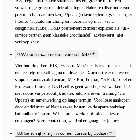
1982 begon met enkele shampoo-flessen, groeide uit tot een
volwaardige groep met drie afdelingen: Haircare (distributie van
premium haircare-merken), Update (erkend opleidingscentrum) en
Interior (kapsaloninrichting en meubilair op maat, via d-
designinterieur.be). D&D positioneert zichzelf expliciet als 'full-
service partner, geen klassieke groothandel': advies-eerst, niet
verkoop-eerst.
02
Welke haircare-merken verdeelt D&D?
Vier hoofdmerken: KIS, Iszabeau, Muràn en Barba Italiana — elk
met een eigen detailpagina op deze site. Daarnaast werken we met
support brands zoals Lendan, Max Pro, Framar, YS Park, Sibel en
Profession Haircare. D&D zelf is geen webshop: we werken B2B
met salons via persoonlijk advies, salon-tarieven, training (via
Update) en samenwerking op lange termijn. Voor losse aankopen
door eindklanten of kleine zaken hosten we de aparte webshop
hairandbodyshop.eu. Wil je samenwerken of salon-tarieven
ontvangen? Neem contact op, we denken graag met je mee.
03
Hoe schrijf ik mij in voor een cursus bij Update?