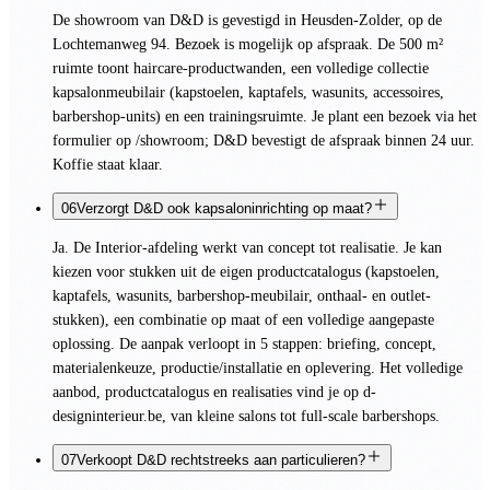
De showroom van D&D is gevestigd in Heusden-Zolder, op de
Lochtemanweg 94. Bezoek is mogelijk op afspraak. De 500 m²
ruimte toont haircare-productwanden, een volledige collectie
kapsalonmeubilair (kapstoelen, kaptafels, wasunits, accessoires,
barbershop-units) en een trainingsruimte. Je plant een bezoek via het
formulier op /showroom; D&D bevestigt de afspraak binnen 24 uur.
Koffie staat klaar.
06
Verzorgt D&D ook kapsaloninrichting op maat?
Ja. De Interior-afdeling werkt van concept tot realisatie. Je kan
kiezen voor stukken uit de eigen productcatalogus (kapstoelen,
kaptafels, wasunits, barbershop-meubilair, onthaal- en outlet-
stukken), een combinatie op maat of een volledige aangepaste
oplossing. De aanpak verloopt in 5 stappen: briefing, concept,
materialenkeuze, productie/installatie en oplevering. Het volledige
aanbod, productcatalogus en realisaties vind je op d-
designinterieur.be, van kleine salons tot full-scale barbershops.
07
Verkoopt D&D rechtstreeks aan particulieren?