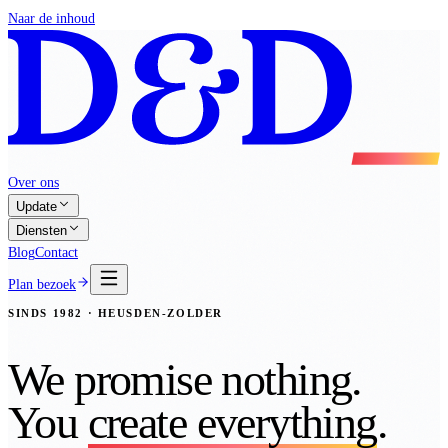
Naar de inhoud
Over ons
Update
Diensten
Blog
Contact
Plan bezoek
SINDS 1982 · HEUSDEN-ZOLDER
We promise nothing.
You
create everything
.