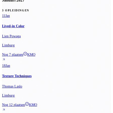
Januari 2027
3 OPLEIDINGEN
11
Jan
Lived-in Color
Lien Powaga
Limburg
Nog 7 plaatsen
KMO
18
Jan
Texture Techniques
Thomas Laslo
Limburg
Nog 12 plaatsen
KMO