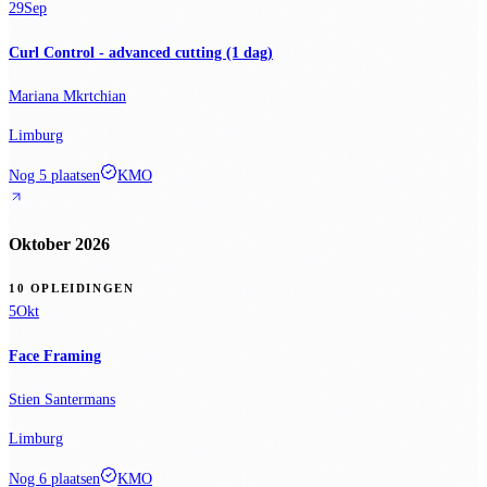
29
Sep
Curl Control - advanced cutting (1 dag)
Mariana Mkrtchian
Limburg
Nog 5 plaatsen
KMO
Oktober 2026
10 OPLEIDINGEN
5
Okt
Face Framing
Stien Santermans
Limburg
Nog 6 plaatsen
KMO