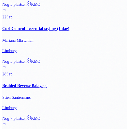
Nog 5 plaatsen
KMO
22
Sep
Curl Control - essential styling (1 dag)
Mariana Mkrtchian
Limburg
Nog 5 plaatsen
KMO
28
Sep
Braided Reverse Balayage
Stien Santermans
Limburg
Nog 7 plaatsen
KMO