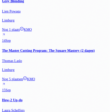
Grey Blending
Lien Powaga
Limburg
Nog 1 plaats
KMO
14
Sep
The Master Cutting Program: The Square Mastery (2 dagen)
Thomas Laslo
Limburg
Nog 5 plaatsen
KMO
15
Sep
How-2 Up-do
Laura Scheffers