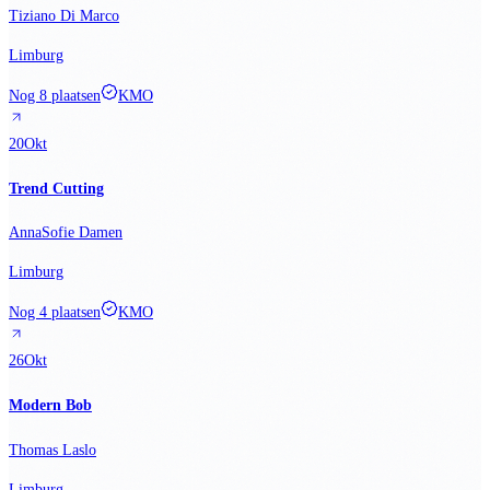
Tiziano Di Marco
Limburg
Nog 8 plaatsen
KMO
20
Okt
Trend Cutting
AnnaSofie Damen
Limburg
Nog 4 plaatsen
KMO
26
Okt
Modern Bob
Thomas Laslo
Limburg