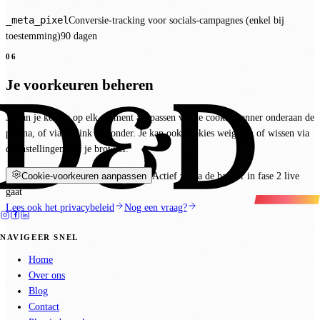
_meta_pixel
Conversie-tracking voor socials-campagnes (enkel bij
toestemming)
90 dagen
06
Je voorkeuren beheren
Je kan je keuzes op elk moment aanpassen via de cookie-banner onderaan de
pagina, of via de link hieronder. Je kan ook cookies weigeren of wissen via
de instellingen van je browser.
Cookie-voorkeuren aanpassen
Actief zodra de banner in fase 2 live
gaat
Lees ook het privacybeleid
Nog een vraag?
NAVIGEER SNEL
Home
Over ons
Blog
Contact