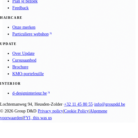
Plan je bezoek
Feedback
HAIRCARE
Onze merken
Particuliere webshop
UPDATE
Over Update
Cursusaanbod
Brochure
KMO-portefeuille
INTERIOR
d-designinterieur.be
Lochtemanweg 94, Heusden-Zolder
·
+32 11 45 80 55
·
info@groupdd.be
©
2026
Group D&D
·
Privacy policy
|
Cookie Policy
|
Algemene
voorwaarden
|
FYI, this was us
We promise nothing, you create everything.