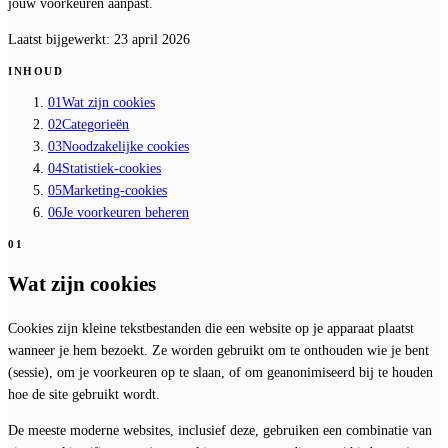
jouw voorkeuren aanpast.
Laatst bijgewerkt:
23 april 2026
INHOUD
01
Wat zijn cookies
02
Categorieën
03
Noodzakelijke cookies
04
Statistiek-cookies
05
Marketing-cookies
06
Je voorkeuren beheren
01
Wat zijn cookies
Cookies zijn kleine tekstbestanden die een website op je apparaat plaatst
wanneer je hem bezoekt. Ze worden gebruikt om te onthouden wie je bent
(sessie), om je voorkeuren op te slaan, of om geanonimiseerd bij te houden
hoe de site gebruikt wordt.
De meeste moderne websites, inclusief deze, gebruiken een combinatie van