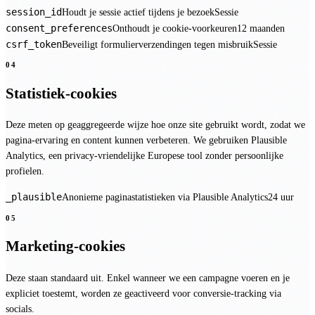
session_id
Houdt je sessie actief tijdens je bezoek
Sessie
consent_preferences
Onthoudt je cookie-voorkeuren
12 maanden
csrf_token
Beveiligt formulierverzendingen tegen misbruik
Sessie
04
Statistiek-cookies
Deze meten op geaggregeerde wijze hoe onze site gebruikt wordt, zodat we
pagina-ervaring en content kunnen verbeteren. We gebruiken
Plausible
Analytics
, een privacy-vriendelijke Europese tool zonder persoonlijke
profielen.
_plausible
Anonieme paginastatistieken via Plausible Analytics
24 uur
05
Marketing-cookies
Deze staan standaard
uit
. Enkel wanneer we een campagne voeren en je
expliciet toestemt, worden ze geactiveerd voor conversie-tracking via
socials.