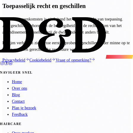
Toepasselijk recht en geschillen
Op alle overeenkomsten is uitsluitend het Belgisch recht van toepassing.
Alle geschillen behoren tot de bevoegdheid van de rechtbanken van het
arrondissement Hasselt, tenzij de dwingende wet anders bepaalt.
Partijen verbinden zich ertoe eerst te proberen geschillen in der minne op te
lossen voor een gerechtelijke procedure wordt gestart.
Privacybeleid
Cookiebeleid
Vraag of opmerking?
NAVIGEER SNEL
Home
Over ons
Blog
Contact
Plan je bezoek
Feedback
HAIRCARE