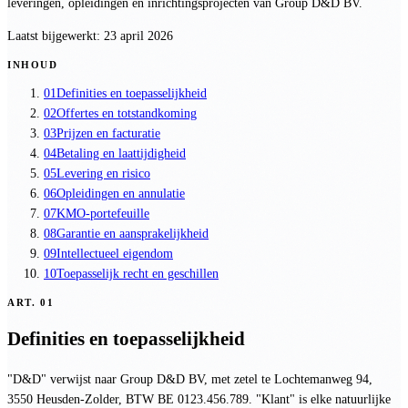
leveringen, opleidingen en inrichtingsprojecten van Group D&D BV.
Laatst bijgewerkt:
23 april 2026
INHOUD
01
Definities en toepasselijkheid
02
Offertes en totstandkoming
03
Prijzen en facturatie
04
Betaling en laattijdigheid
05
Levering en risico
06
Opleidingen en annulatie
07
KMO-portefeuille
08
Garantie en aansprakelijkheid
09
Intellectueel eigendom
10
Toepasselijk recht en geschillen
ART.
01
Definities en toepasselijkheid
"D&D" verwijst naar Group D&D BV, met zetel te Lochtemanweg 94,
3550 Heusden-Zolder, BTW BE 0123.456.789. "Klant" is elke natuurlijke