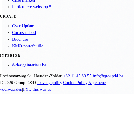
Onze merken
Particuliere webshop
UPDATE
Over Update
Cursusaanbod
Brochure
KMO-portefeuille
INTERIOR
d-designinterieur.be
Lochtemanweg 94, Heusden-Zolder
·
+32 11 45 80 55
·
info@groupdd.be
©
2026
Group D&D
·
Privacy policy
|
Cookie Policy
|
Algemene
voorwaarden
|
FYI, this was us
We promise nothing, you create everything.