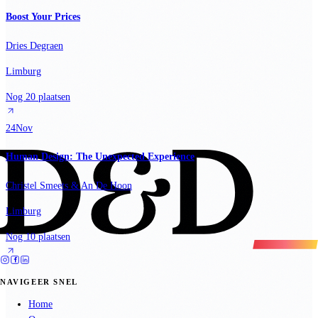
Boost Your Prices
Dries Degraen
Limburg
Nog 20 plaatsen
24
Nov
Human Design: The Unexpected Experience
Christel Smeets & An De Hoon
Limburg
Nog 10 plaatsen
NAVIGEER SNEL
Home