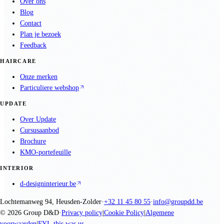
Over ons
Blog
Contact
Plan je bezoek
Feedback
HAIRCARE
Onze merken
Particuliere webshop
UPDATE
Over Update
Cursusaanbod
Brochure
KMO-portefeuille
INTERIOR
d-designinterieur.be
Lochtemanweg 94, Heusden-Zolder
·
+32 11 45 80 55
·
info@groupdd.be
©
2026
Group D&D
·
Privacy policy
|
Cookie Policy
|
Algemene
voorwaarden
|
FYI, this was us