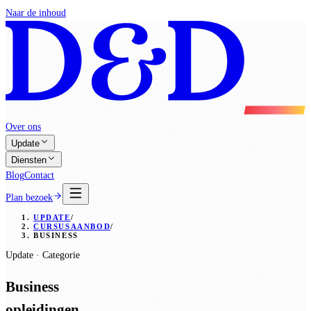
Naar de inhoud
Over ons
Update
Diensten
Blog
Contact
Plan bezoek
UPDATE
/
CURSUSAANBOD
/
BUSINESS
Update · Categorie
Business
opleidingen.