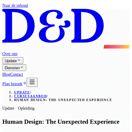
Naar de inhoud
Over ons
Update
Diensten
Blog
Contact
Plan bezoek
UPDATE
/
CURSUSAANBOD
/
HUMAN DESIGN: THE UNEXPECTED EXPERIENCE
Update · Opleiding
Human Design: The Unexpected Experience