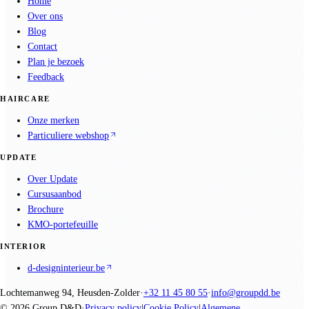
Home
Over ons
Blog
Contact
Plan je bezoek
Feedback
HAIRCARE
Onze merken
Particuliere webshop
UPDATE
Over Update
Cursusaanbod
Brochure
KMO-portefeuille
INTERIOR
d-designinterieur.be
Lochtemanweg 94, Heusden-Zolder
·
+32 11 45 80 55
·
info@groupdd.be
©
2026
Group D&D
·
Privacy policy
|
Cookie Policy
|
Algemene