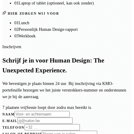
01
Laptop of tablet (optioneel, kan ook zonder)
HIER ZORGEN WIJ VOOR
01
Lunch
02
Persoonlijk Human Design-rapport
03
Werkboek
Inschrijven
Schrijf je in voor
Human Design: The
Unexpected Experience
.
We bevestigen je plaats binnen 24 uur. Bij inschrijving via KMO-
portefeuille bezorgen we het juiste verstrekkers-nummer en ondersteunen
we je bij de aanvraag.
7 plaatsen vrij
Sessie loopt door zodra max bereikt is.
NAAM
E-MAIL
TELEFOON
SALON OF BEDRIJF