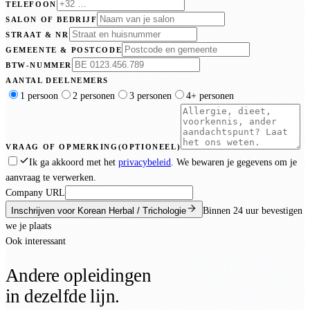
TELEFOON
SALON OF BEDRIJF
STRAAT & NR
GEMEENTE & POSTCODE
BTW-NUMMER
AANTAL DEELNEMERS
1 persoon
2 personen
3 personen
4+ personen
VRAAG OF OPMERKING
(OPTIONEEL)
Ik ga akkoord met het
privacybeleid
. We bewaren je gegevens om je
aanvraag te verwerken.
Company URL
Inschrijven voor Korean Herbal / Trichologie
Binnen
24 uur
bevestigen
we je plaats
Ook interessant
Andere opleidingen
in dezelfde lijn.