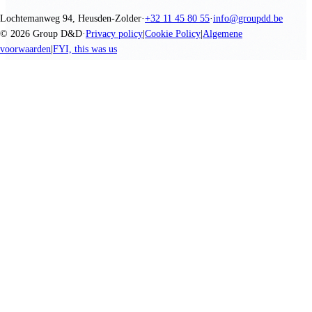
Lochtemanweg 94, Heusden-Zolder
·
+32 11 45 80 55
·
info@groupdd.be
©
2026
Group D&D
·
Privacy policy
|
Cookie Policy
|
Algemene
voorwaarden
|
FYI, this was us
We promise nothing, you create everything.