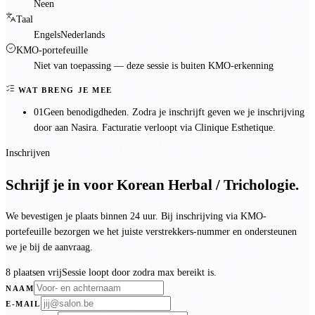
Neen
Taal
Engels
Nederlands
KMO-portefeuille
Niet van toepassing — deze sessie is
buiten KMO-erkenning
WAT BRENG JE MEE
01
Geen benodigdheden. Zodra je inschrijft geven we je inschrijving
door aan Nasira. Facturatie verloopt via Clinique Esthetique.
Inschrijven
Schrijf je in voor
Korean Herbal / Trichologie
.
We bevestigen je plaats binnen 24 uur. Bij inschrijving via KMO-
portefeuille bezorgen we het juiste verstrekkers-nummer en ondersteunen
we je bij de aanvraag.
8 plaatsen vrij
Sessie loopt door zodra max bereikt is.
NAAM
E-MAIL