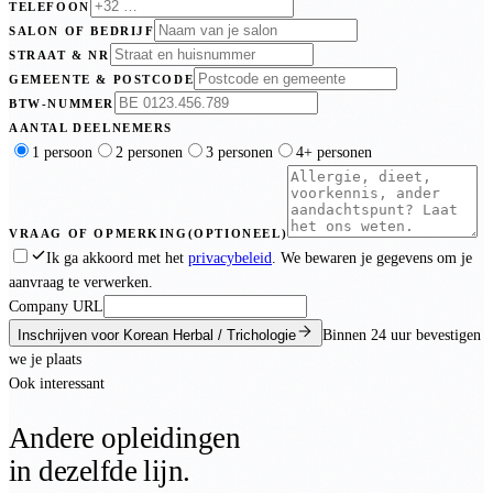
TELEFOON
SALON OF BEDRIJF
STRAAT & NR
GEMEENTE & POSTCODE
BTW-NUMMER
AANTAL DEELNEMERS
1 persoon
2 personen
3 personen
4+ personen
VRAAG OF OPMERKING
(OPTIONEEL)
Ik ga akkoord met het
privacybeleid
. We bewaren je gegevens om je
aanvraag te verwerken.
Company URL
Inschrijven voor Korean Herbal / Trichologie
Binnen
24 uur
bevestigen
we je plaats
Ook interessant
Andere opleidingen
in dezelfde lijn.