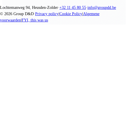
Lochtemanweg 94, Heusden-Zolder
·
+32 11 45 80 55
·
info@groupdd.be
©
2026
Group D&D
·
Privacy policy
|
Cookie Policy
|
Algemene
voorwaarden
|
FYI, this was us
We promise nothing, you create everything.