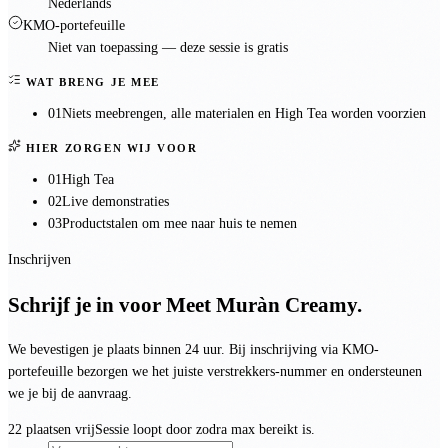
Nederlands
KMO-portefeuille
Niet van toepassing — deze sessie is
gratis
WAT BRENG JE MEE
01
Niets meebrengen, alle materialen en High Tea worden voorzien
HIER ZORGEN WIJ VOOR
01
High Tea
02
Live demonstraties
03
Productstalen om mee naar huis te nemen
Inschrijven
Schrijf je in voor
Meet Muràn Creamy
.
We bevestigen je plaats binnen 24 uur. Bij inschrijving via KMO-
portefeuille bezorgen we het juiste verstrekkers-nummer en ondersteunen
we je bij de aanvraag.
22 plaatsen vrij
Sessie loopt door zodra max bereikt is.