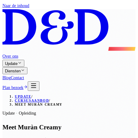
Naar de inhoud
Over ons
Update
Diensten
Blog
Contact
Plan bezoek
UPDATE
/
CURSUSAANBOD
/
MEET MURÀN CREAMY
Update · Opleiding
Meet Muràn Creamy