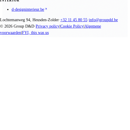
INTERIOR
d-designinterieur.be
Lochtemanweg 94, Heusden-Zolder
·
+32 11 45 80 55
·
info@groupdd.be
©
2026
Group D&D
·
Privacy policy
|
Cookie Policy
|
Algemene
voorwaarden
|
FYI, this was us
We promise nothing, you create everything.