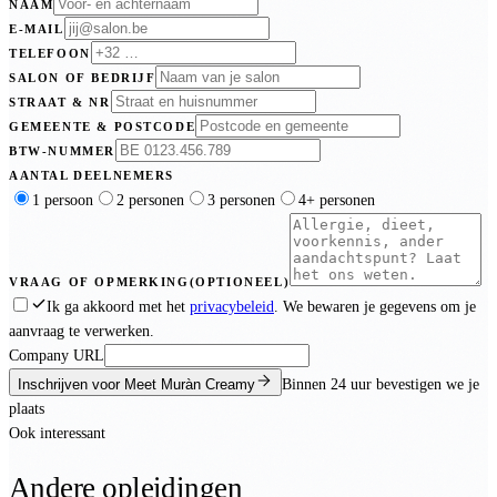
NAAM
E-MAIL
TELEFOON
SALON OF BEDRIJF
STRAAT & NR
GEMEENTE & POSTCODE
BTW-NUMMER
AANTAL DEELNEMERS
1 persoon
2 personen
3 personen
4+ personen
VRAAG OF OPMERKING
(OPTIONEEL)
Ik ga akkoord met het
privacybeleid
. We bewaren je gegevens om je
aanvraag te verwerken.
Company URL
Inschrijven voor Meet Muràn Creamy
Binnen
24 uur
bevestigen we je
plaats
Ook interessant
Andere opleidingen