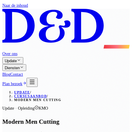
Naar de inhoud
Over ons
Update
Diensten
Blog
Contact
Plan bezoek
UPDATE
/
CURSUSAANBOD
/
MODERN MEN CUTTING
Update · Opleiding
KMO
Modern Men Cutting