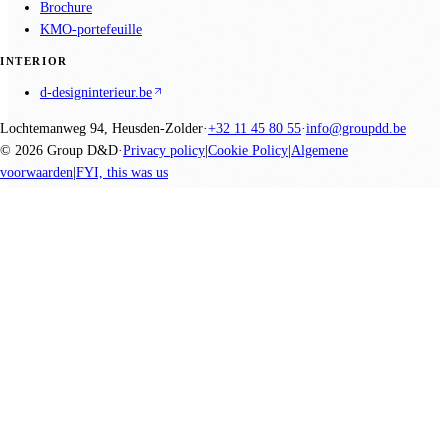
Brochure
KMO-portefeuille
INTERIOR
d-designinterieur.be
Lochtemanweg 94, Heusden-Zolder
·
+32 11 45 80 55
·
info@groupdd.be
©
2026
Group D&D
·
Privacy policy
|
Cookie Policy
|
Algemene
voorwaarden
|
FYI, this was us
We promise nothing, you create everything.