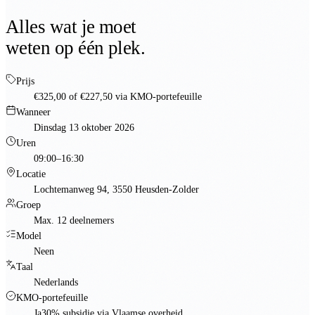
Alles wat je moet
weten op één plek.
Prijs
€325,00
of
€227,50
via KMO-portefeuille
Wanneer
Dinsdag 13 oktober 2026
Uren
09:00–16:30
Locatie
Lochtemanweg 94, 3550 Heusden-Zolder
Groep
Max. 12 deelnemers
Model
Neen
Taal
Nederlands
KMO-portefeuille
Ja
30% subsidie via Vlaamse overheid