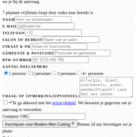
we je bij de aanvraag.
7 plaatsen vrij
Sessie loopt door zodra max bereikt is.
NAAM
E-MAIL
TELEFOON
SALON OF BEDRIJF
STRAAT & NR
GEMEENTE & POSTCODE
BTW-NUMMER
AANTAL DEELNEMERS
1 persoon
2 personen
3 personen
4+ personen
VRAAG OF OPMERKING
(OPTIONEEL)
Ik ga akkoord met het
privacybeleid
. We bewaren je gegevens om je
aanvraag te verwerken.
Company URL
Inschrijven voor Modern Men Cutting
Binnen
24 uur
bevestigen we je
plaats