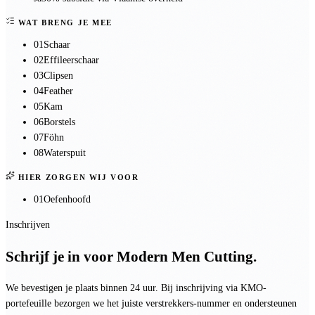
WAT BRENG JE MEE
01
Schaar
02
Effileerschaar
03
Clipsen
04
Feather
05
Kam
06
Borstels
07
Föhn
08
Waterspuit
HIER ZORGEN WIJ VOOR
01
Oefenhoofd
Inschrijven
Schrijf je in voor
Modern Men Cutting
.
We bevestigen je plaats binnen 24 uur. Bij inschrijving via KMO-
portefeuille bezorgen we het juiste verstrekkers-nummer en ondersteunen