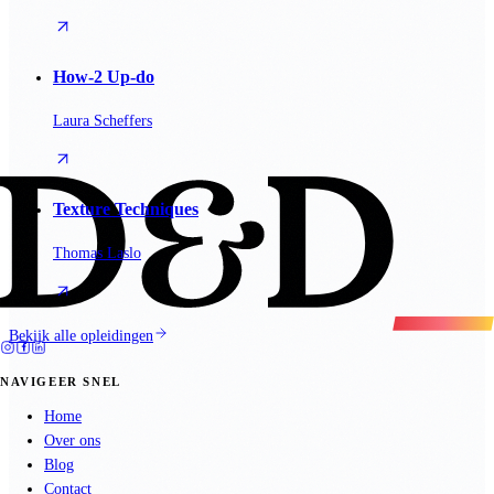
How-2 Up-do
Laura Scheffers
Texture Techniques
Thomas Laslo
Bekijk alle opleidingen
NAVIGEER SNEL
Home
Over ons
Blog
Contact