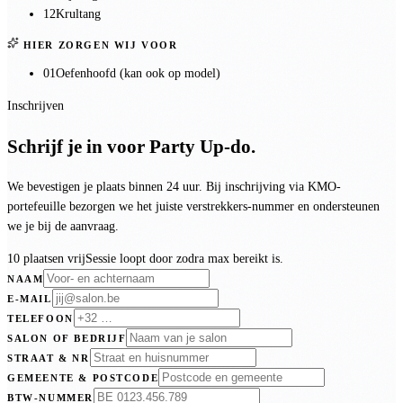
12
Krultang
HIER ZORGEN WIJ VOOR
01
Oefenhoofd (kan ook op model)
Inschrijven
Schrijf je in voor
Party Up-do
.
We bevestigen je plaats binnen 24 uur. Bij inschrijving via KMO-
portefeuille bezorgen we het juiste verstrekkers-nummer en ondersteunen
we je bij de aanvraag.
10 plaatsen vrij
Sessie loopt door zodra max bereikt is.
NAAM
E-MAIL
TELEFOON
SALON OF BEDRIJF
STRAAT & NR
GEMEENTE & POSTCODE
BTW-NUMMER