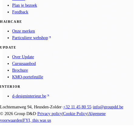
Plan je bezoek
Feedback
HAIRCARE
Onze merken
Particuliere webshop
UPDATE
Over Update
Cursusaanbod
Brochure
KMO-portefeuille
INTERIOR
d-designinterieur.be
Lochtemanweg 94, Heusden-Zolder
·
+32 11 45 80 55
·
info@groupdd.be
©
2026
Group D&D
·
Privacy policy
|
Cookie Policy
|
Algemene
voorwaarden
|
FYI, this was us
We promise nothing, you create everything.