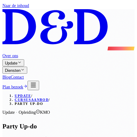
Naar de inhoud
Over ons
Update
Diensten
Blog
Contact
Plan bezoek
UPDATE
/
CURSUSAANBOD
/
PARTY UP-DO
Update · Opleiding
KMO
Party Up-do