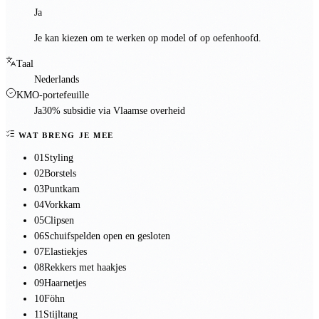
Ja
Je kan kiezen om te werken op model of op oefenhoofd.
Taal
Nederlands
KMO-portefeuille
Ja
30% subsidie via Vlaamse overheid
WAT BRENG JE MEE
01
Styling
02
Borstels
03
Puntkam
04
Vorkkam
05
Clipsen
06
Schuifspelden open en gesloten
07
Elastiekjes
08
Rekkers met haakjes
09
Haarnetjes
10
Föhn
11
Stijltang