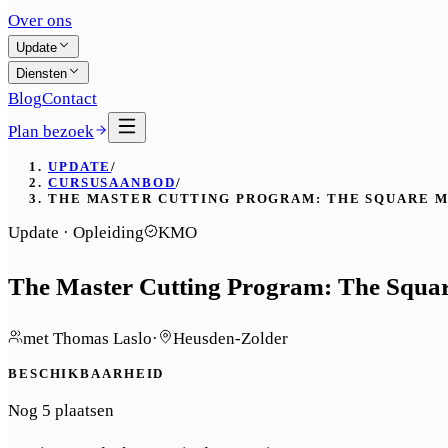
Over ons
Update
Diensten
Blog
Contact
Plan bezoek
UPDATE
/
CURSUSAANBOD
/
THE MASTER CUTTING PROGRAM: THE SQUARE M
Update · Opleiding
KMO
The Master Cutting Program: The Squar
met
Thomas Laslo
·
Heusden-Zolder
BESCHIKBAARHEID
Nog 5 plaatsen