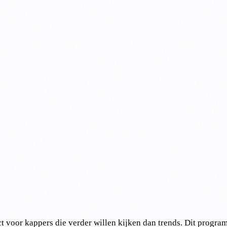
t voor kappers die verder willen kijken dan trends. Dit progra