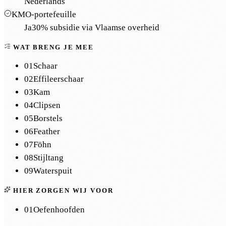
Nederlands
KMO-portefeuille
Ja
30% subsidie via Vlaamse overheid
WAT BRENG JE MEE
01
Schaar
02
Effileerschaar
03
Kam
04
Clipsen
05
Borstels
06
Feather
07
Föhn
08
Stijltang
09
Waterspuit
HIER ZORGEN WIJ VOOR
01
Oefenhoofden