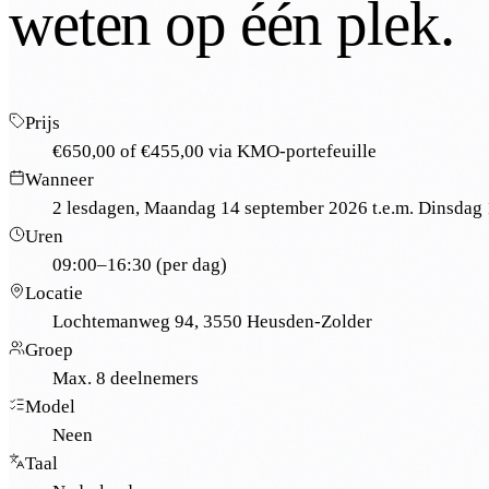
weten op één plek.
Prijs
€650,00
of
€455,00
via KMO-portefeuille
Wanneer
2 lesdagen, Maandag 14 september 2026 t.e.m. Dinsdag
Uren
09:00–16:30 (per dag)
Locatie
Lochtemanweg 94, 3550 Heusden-Zolder
Groep
Max. 8 deelnemers
Model
Neen
Taal