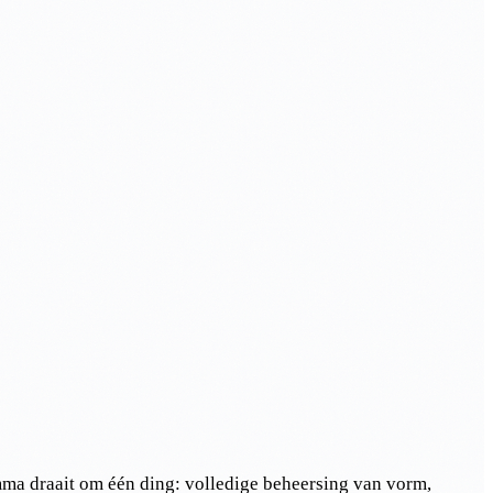
mma draait om één ding: volledige beheersing van vorm,