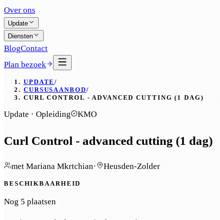
Over ons
Update
Diensten
Blog
Contact
Plan bezoek
UPDATE
/
CURSUSAANBOD
/
CURL CONTROL - ADVANCED CUTTING (1 DAG)
Update · Opleiding
KMO
Curl Control - advanced cutting (1 dag)
met
Mariana Mkrtchian
·
Heusden-Zolder
BESCHIKBAARHEID
Nog 5 plaatsen