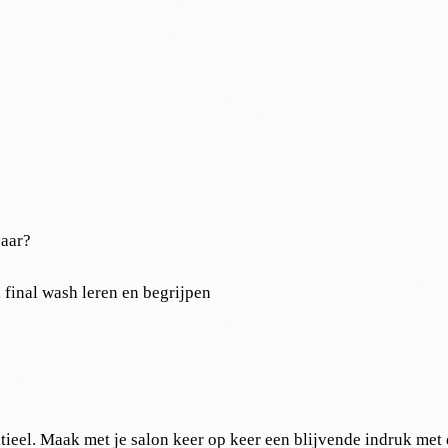
haar?
 final wash leren en begrijpen
ieel. Maak met je salon keer op keer een blijvende indruk met d