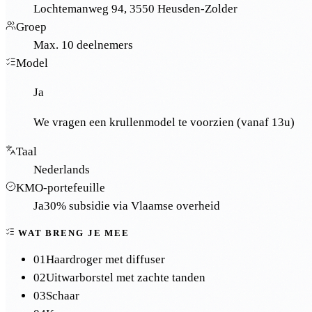
Lochtemanweg 94, 3550 Heusden-Zolder
Groep
Max. 10 deelnemers
Model
Ja
We vragen een krullenmodel te voorzien (vanaf 13u)
Taal
Nederlands
KMO-portefeuille
Ja
30% subsidie via Vlaamse overheid
WAT BRENG JE MEE
01
Haardroger met diffuser
02
Uitwarborstel met zachte tanden
03
Schaar