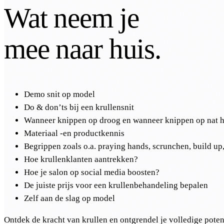
Wat neem je
mee naar huis.
Demo snit op model
Do & don’ts bij een krullensnit
Wanneer knippen op droog en wanneer knippen op nat 
Materiaal -en productkennis
Begrippen zoals o.a. praying hands, scrunchen, build up,
Hoe krullenklanten aantrekken?
Hoe je salon op social media boosten?
De juiste prijs voor een krullenbehandeling bepalen
Zelf aan de slag op model
Ontdek de kracht van krullen en ontgrendel je volledige potent