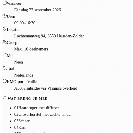
Wanneer
Dinsdag 22 september 2026
Uren
09:00–16:30
Locatie
Lochtemanweg 94, 3550 Heusden-Zolder
Groep
Max. 10 deelnemers
Model
Neen
Taal
Nederlands
KMO-portefeuille
Ja
30% subsidie via Vlaamse overheid
WAT BRENG JE MEE
01
Haardroger met diffuser
02
Uitwarborstel met zachte tanden
03
Schaar
04
Kam