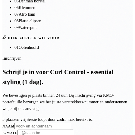
05
Denman borstel
06
Klemmen
07
Afro kam
08
Platte clipsen
09
Waterspuit
HIER ZORGEN WIJ VOOR
01
Oefenhoofd
Inschrijven
Schrijf je in voor
Curl Control - essential
styling (1 dag)
.
We bevestigen je plaats binnen 24 uur. Bij inschrijving via KMO-
portefeuille bezorgen we het juiste verstrekkers-nummer en ondersteunen
we je bij de aanvraag.
5 plaatsen vrij
Sessie loopt door zodra max bereikt is.
NAAM
E-MAIL