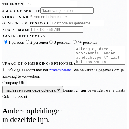
TELEFOON
SALON OF BEDRIJF
STRAAT & NR
GEMEENTE & POSTCODE
BTW-NUMMER
AANTAL DEELNEMERS
1 persoon
2 personen
3 personen
4+ personen
VRAAG OF OPMERKING
(OPTIONEEL)
Ik ga akkoord met het
privacybeleid
. We bewaren je gegevens om je
aanvraag te verwerken.
Company URL
Inschrijven voor deze opleiding
Binnen
24 uur
bevestigen we je plaats
Ook interessant
Andere opleidingen
in dezelfde lijn.