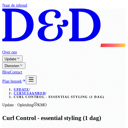
Naar de inhoud
Over ons
Update
Diensten
Blog
Contact
Plan bezoek
UPDATE
/
CURSUSAANBOD
/
CURL CONTROL - ESSENTIAL STYLING (1 DAG)
Update · Opleiding
KMO
Curl Control - essential styling (1 dag)