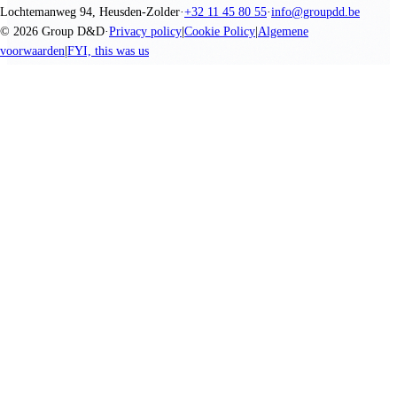
Lochtemanweg 94, Heusden-Zolder
·
+32 11 45 80 55
·
info@groupdd.be
©
2026
Group D&D
·
Privacy policy
|
Cookie Policy
|
Algemene
voorwaarden
|
FYI, this was us
We promise nothing, you create everything.