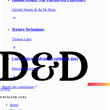
Christel Smeets & An De Hoon
Texture Techniques
Thomas Laslo
Curl Control - advanced cutting (1 dag)
Mariana Mkrtchian
Bekijk alle opleidingen
NAVIGEER SNEL
Home