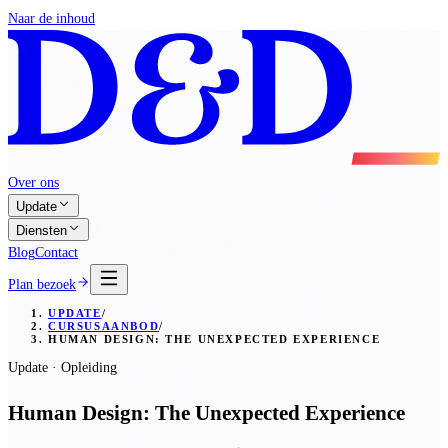
Naar de inhoud
Over ons
Update
Diensten
Blog
Contact
Plan bezoek
UPDATE
/
CURSUSAANBOD
/
HUMAN DESIGN: THE UNEXPECTED EXPERIENCE
Update · Opleiding
Human Design: The Unexpected Experience