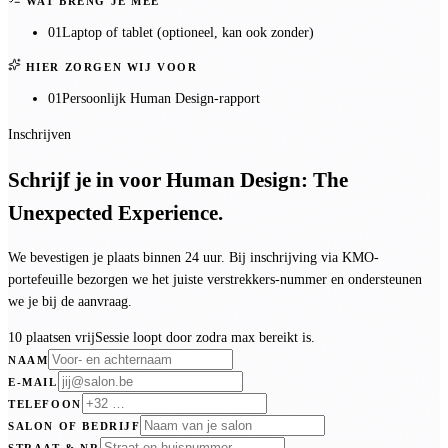
WAT BRENG JE MEE
01
Laptop of tablet (optioneel, kan ook zonder)
HIER ZORGEN WIJ VOOR
01
Persoonlijk Human Design-rapport
Inschrijven
Schrijf je in voor
Human Design: The
Unexpected Experience
.
We bevestigen je plaats binnen 24 uur. Bij inschrijving via KMO-
portefeuille bezorgen we het juiste verstrekkers-nummer en ondersteunen
we je bij de aanvraag.
10 plaatsen vrij
Sessie loopt door zodra max bereikt is.
NAAM
E-MAIL
TELEFOON
SALON OF BEDRIJF
STRAAT & NR