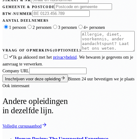
GEMEENTE & POSTCODE
BTW-NUMMER
AANTAL DEELNEMERS
1 persoon
2 personen
3 personen
4+ personen
VRAAG OF OPMERKING
(OPTIONEEL)
Ik ga akkoord met het
privacybeleid
. We bewaren je gegevens om je
aanvraag te verwerken.
Company URL
Inschrijven voor deze opleiding
Binnen
24 uur
bevestigen we je plaats
Ook interessant
Andere opleidingen
in dezelfde lijn.
Volledig cursusaanbod
Human Design: The Unexpected Experience