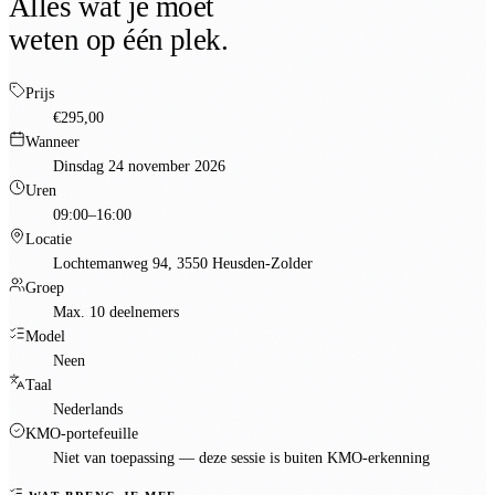
Alles wat je moet
weten op één plek.
Prijs
€295,00
Wanneer
Dinsdag 24 november 2026
Uren
09:00–16:00
Locatie
Lochtemanweg 94, 3550 Heusden-Zolder
Groep
Max. 10 deelnemers
Model
Neen
Taal
Nederlands
KMO-portefeuille
Niet van toepassing — deze sessie is
buiten KMO-erkenning