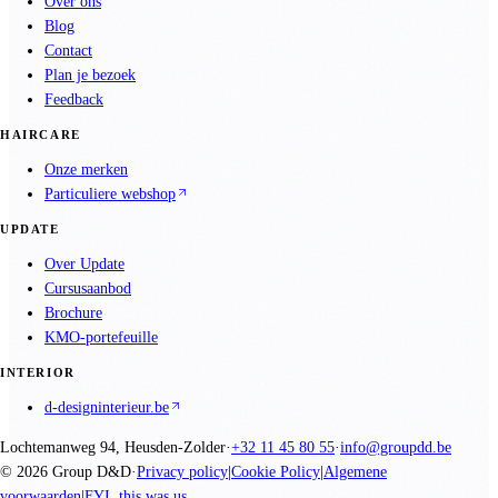
Over ons
Blog
Contact
Plan je bezoek
Feedback
HAIRCARE
Onze merken
Particuliere webshop
UPDATE
Over Update
Cursusaanbod
Brochure
KMO-portefeuille
INTERIOR
d-designinterieur.be
Lochtemanweg 94, Heusden-Zolder
·
+32 11 45 80 55
·
info@groupdd.be
©
2026
Group D&D
·
Privacy policy
|
Cookie Policy
|
Algemene
voorwaarden
|
FYI, this was us